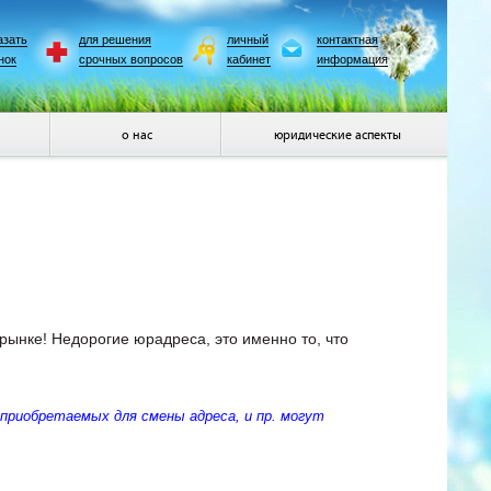
азать
для решения
личный
контактная
нок
срочных вопросов
кабинет
информация
о нас
юридические аспекты
нке! Недорогие юрадреса, это именно то, что
 приобретаемых для смены адреса, и пр. могут