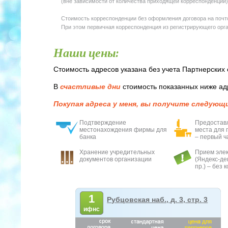
(вне зависимости от количества приходящей корреспонденции
Стоимость корреспонденции без оформления договора на поч
При этом первичная корреспонденция из регистрирующего орга
Наши цены:
Стоимость адресов указана без учета Партнерских 
В
счастливые дни
стоимость показанных ниже ад
Покупая адреса у меня, вы получите следующ
Подтверждение
Предостав
местонахождения фирмы для
места для 
банка
– первый ч
Хранение учредительных
Прием элек
документов организации
(Яндекс-де
пр.) – без 
1
Рубцовская наб., д. 3, стр. 3
ифнс