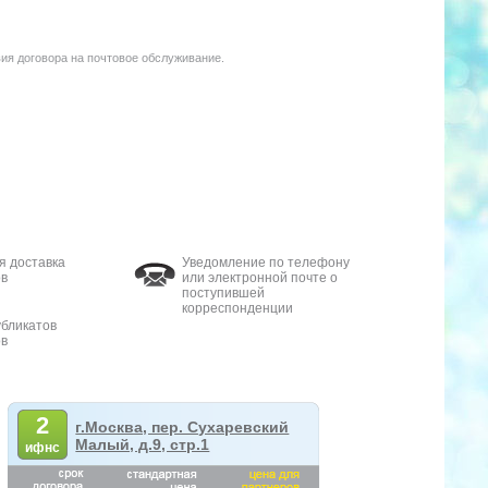
ия договора на почтовое обслуживание.
я доставка
Уведомление по телефону
в
или электронной почте о
поступившей
корреспонденции
бликатов
в
2
г.Москва, пер. Сухаревский
Малый, д.9, стр.1
ифнс