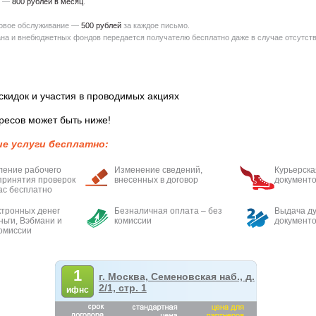
) —
8
00 рублей в месяц
.
товое обслуживание —
500 рублей
за каждое письмо.
на и внебюджетных фондов передается получателю бесплатно даже в случае отсутств
скидок и участия в проводимых акциях
ресов может быть ниже!
ие услуги бесплатно:
ление рабочего
Изменение сведений,
Курьерска
принятия проверок
внесенных в договор
документо
ас бесплатно
тронных денег
Безналичная оплата – без
Выдача ду
ньги, Вэбмани и
комиссии
документо
комиссии
1
г. Москва, Семеновская наб., д.
2/1, стр. 1
ифнс