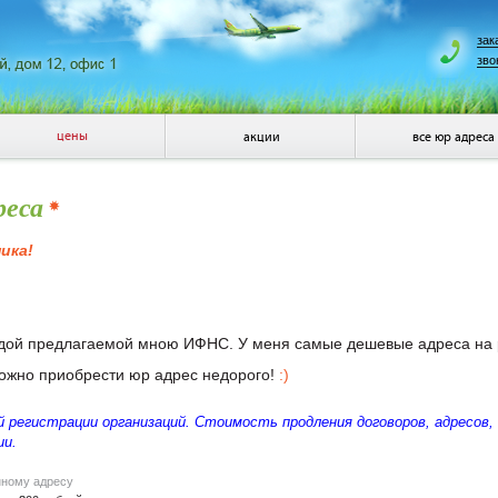
зак
зво
цены
акции
все юр адреса
реса
ика!
дой предлагаемой мною ИФНС. У меня самые дешевые адреса на ры
можно приобрести юр адрес недорого!
:)
 регистрации организаций. Стоимость продления договоров, адресов,
ии.
нному адресу