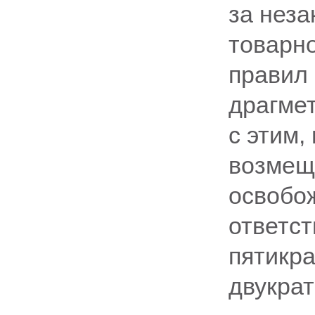
за неза
товарно
правил 
драгмет
с этим,
возмещ
освобо
ответст
пятикр
двукрат