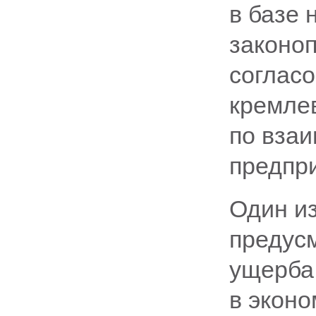
в базе 
законо
соглас
кремле
по вза
предпр
Один из
предус
ущерба
в эконо