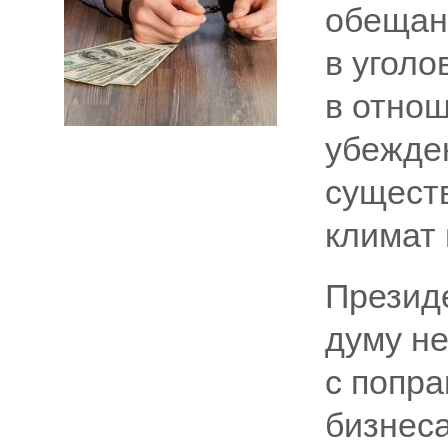
обещан
в уголо
в отнош
убежде
сущест
климат 
Презид
думу не
с попр
бизнес