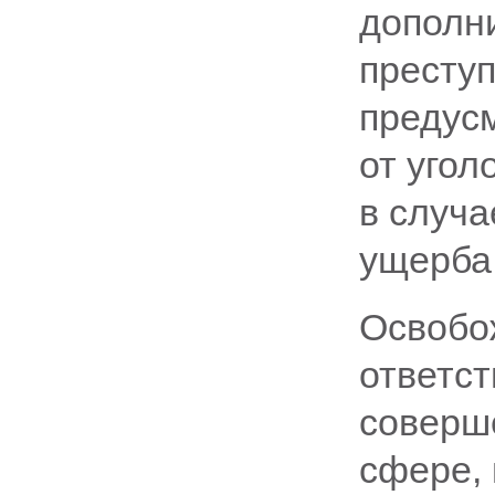
дополн
преступ
предус
от угол
в случ
ущерба
Освобо
ответст
соверш
сфере,