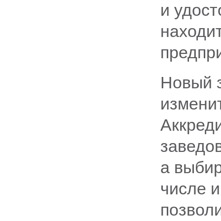
и удост
находит
предпр
Новый з
измени
Аккред
заведов
а выбир
числе и
позволи