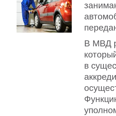
занима
автомо
передан
В МВД р
который
в суще
аккреди
осущес
Функци
уполно