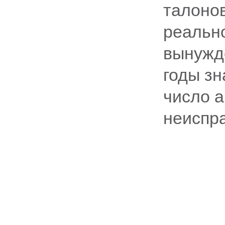
талонов
реальн
вынужде
годы з
число а
неиспр