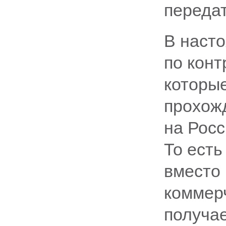
передат
В наст
по конт
которы
прохож
на Росс
То есть
вместо
коммер
получае