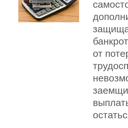
самост
дополни
защища
банкрот
от поте
трудосп
невозмо
заемщик
выплаты
остатьс