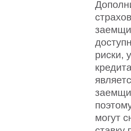
Дополн
страхо
заемщик
доступн
риски, 
кредита
являет
заемщик
поэтом
могут с
ставку 