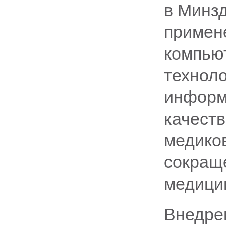
в Минз
примен
компью
технол
информ
качеств
медиков
сокращ
медици
Внедре