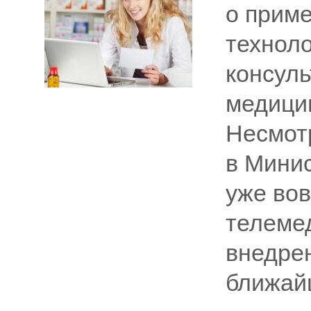
о прим
техноло
консул
медици
Несмотр
в Мини
уже вов
телеме
внедрен
ближай