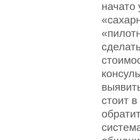
начато 
«сахар
«пилот
сделат
стоимо
консуль
выявить
стоит в
обрати
система