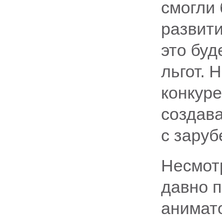
смогли
развити
это буд
льгот. 
конкуре
создав
с зару
Несмотр
давно п
анимато