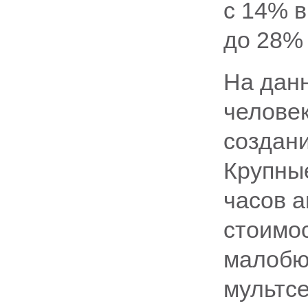
с 14% в
до 28% 
На данн
челове
создан
Крупны
часов а
стоимо
малобю
мультсе