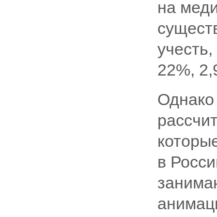
на меди
сущест
учесть,
22%, 2,
Однако 
рассчит
которы
в Росси
занима
анимац