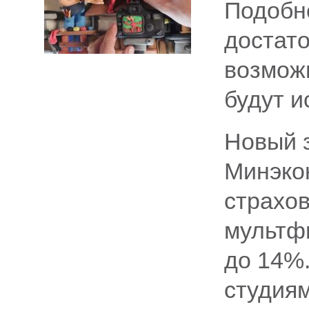
Подобн
достато
возможн
будут и
Новый 
Минэко
страхо
мультф
до 14%
студиям