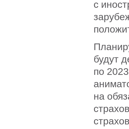
с инос
зарубе
положит
Планиру
будут д
по 2023
анимат
на обя
страхо
страхо