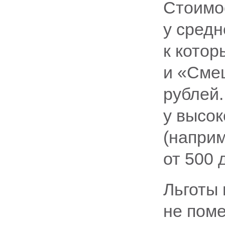
Стоимо
у сред
к котор
и «Сме
рублей.
у высо
(напри
от 500 
Льготы 
не поме