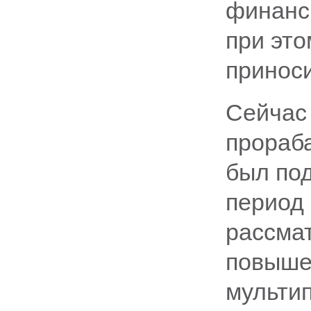
финанс
при это
приноси
Сейчас
прораба
был под
период
рассма
повыше
мультип