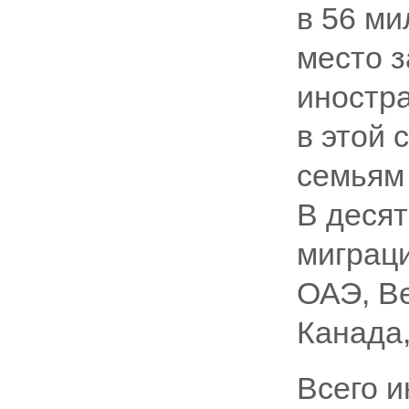
в 56 м
место 
иностр
в этой 
семьям
В десят
миграци
ОАЭ, В
Канада,
Всего 