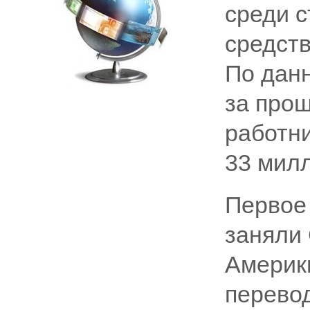
среди 
средств
По дан
за про
работни
33 мил
Первое
заняли
Америк
перево