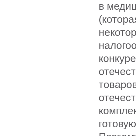
в меди
(котора
некотор
налого
конкур
отечес
товаров
отечес
компле
готову