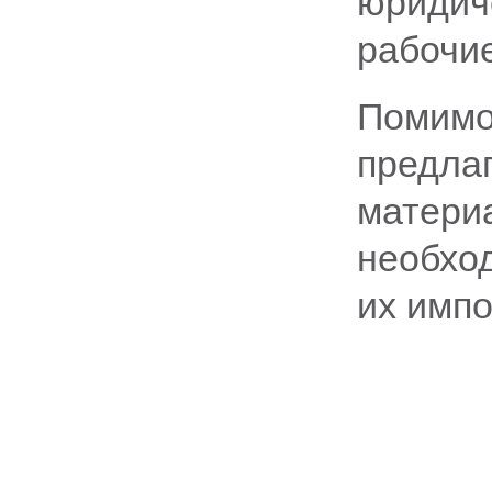
юридич
рабочие
Помимо 
предлаг
матери
необход
их имп