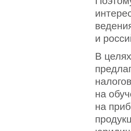
Поэтому
интере
ведени
и росси
В целя
предла
налого
на обуч
на при
продукц