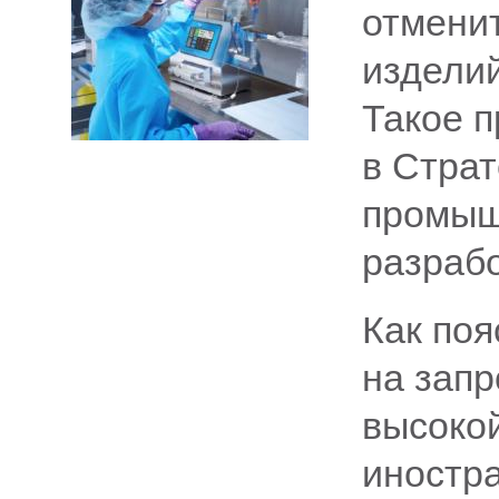
отмени
изделий
Такое 
в Страт
промыш
разраб
Как поя
на запр
высоко
иностр