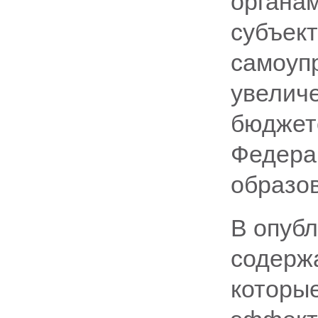
органа
субъект
самоуп
увелич
бюджет
Федера
образо
В опуб
содерж
которы