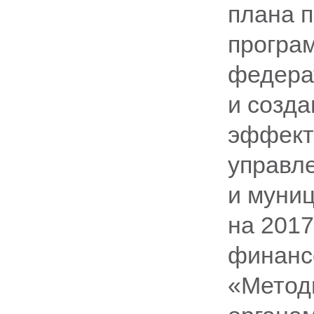
плана п
програ
федера
и созда
эффекти
управл
и муни
на 2017
финанс
«Метод