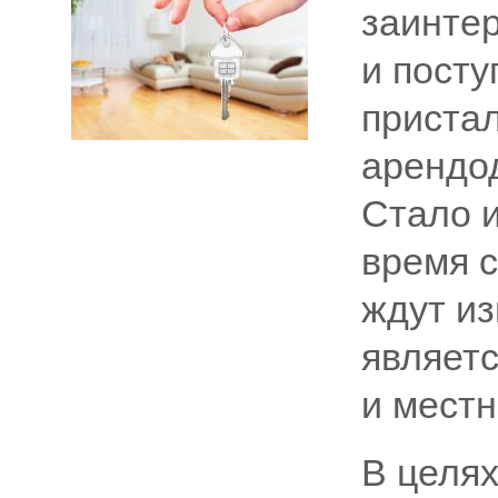
заинтер
и посту
приста
арендо
Стало и
время 
ждут и
являет
и мест
В целях