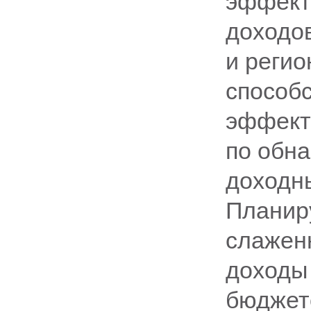
эффект
доходо
и регио
способ
эффект
по обн
доходн
Планиру
слаженн
доходы
бюджет