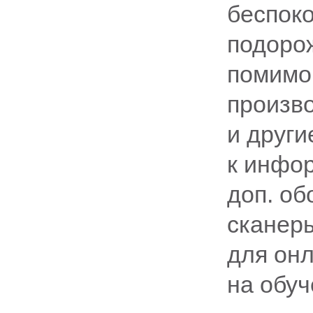
беспок
подоро
помимо
произв
и други
к инфо
доп. о
сканер
для онл
на обуч