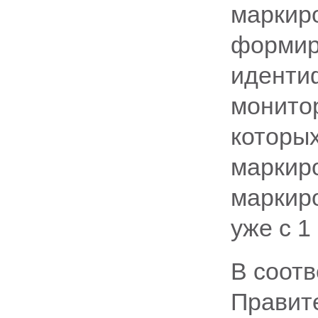
маркир
формир
иденти
монитор
которы
маркиро
маркир
уже с 1
В соот
Правите