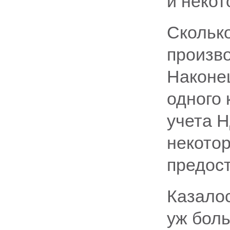
и некот
Сколько
произв
Наконец
одного 
учета Н
некотор
предост
Казалос
уж боль