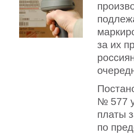
произво
подлеж
маркиро
за их п
россиян
очеред
Постано
№ 577 
платы з
по пре