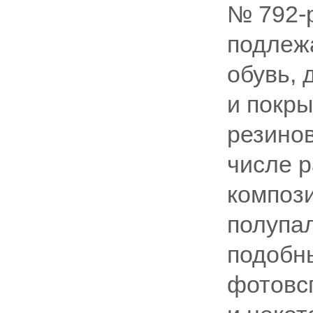
№ 792-
подлежа
обувь, 
и покр
резинов
числе р
компози
полупал
подобн
фотовс