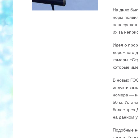
На днях был
норм появил
непосредст
их за неприс
Идея о прор
дорожного д
камеры «Стр
которые им
В новых ГОС
индуктивным
номера — не
50 м. Устан
более трех 
на данном у
Подобные но
камер. Кром