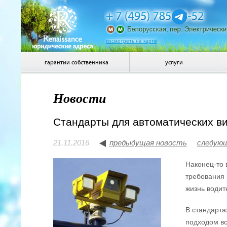
посмотреть на карте
гарантии собственника
услуги
Новости
Стандарты для автоматических в
21.11.2016
предыдущая новость
следую
Наконец-то 
требования 
жизнь водит
В стандарта
подходом во