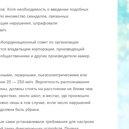
ов. Хотя необходимость о введении подобных
ало множество скандалов, связанных
ющие нарушения, штрафовали
м/ч.
«Координационный совет по организации
ется владельцем корпорации, производящей
 общественники и другие производители камер,
нными, лазерными, пьезоэлектрическими или
оне 20 — 250 км/ч. Вероятность распознавания
ны, должны стоять на расстоянии не ближе чем
рестках, около школ, в местах, где произошло
ожно лишь в том случае, если число нарушений
 должна быть убрана.
ые сами устанавливали требования для настроек
ей таких фиксирующих устройств. Правда,