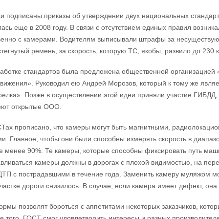
и подписаны приказы об утверждении двух национальных стандарт
ась еще в 2008 году. В связи с отсутствием единых правил возник
венно с камерами. Водителям выписывали штрафы за несуществу
тегнутый ремень, за скорость, которую ТС, якобы, развило до 230 к
аботке стандартов была предложена общественной организацией 
вижения». Руководил ею Андрей Морозов, который к тому же явля
елка». Позже в осуществлении этой идеи приняли участие ГИБДД,
еют открытые ООО.
Тах прописано, что камеры могут быть магнитными, радиолокацио
и. Главное, чтобы они были способны измерять скорость в диапаз
 менее 90%. Те камеры, которые способны фиксировать путь маши
авливаться камеры должны в дорогах с плохой видимостью, на перек
ДТП с пострадавшими в течение года. Заменить камеру муляжом м
частке дороги снизилось. В случае, если камера имеет дефект, она
рмы позволят бороться с аппетитами некоторых заказчиков, котор
е того, ГОСТ смог удовлетворить интересы и разных производител