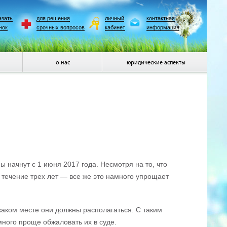
азать
для решения
личный
контактная
нок
срочных вопросов
кабинет
информация
о нас
юридические аспекты
начнут с 1 июня 2017 года. Несмотря на то, что
течение трех лет — все же это намного упрощает
 каком месте они должны располагаться. С таким
ного проще обжаловать их в суде.