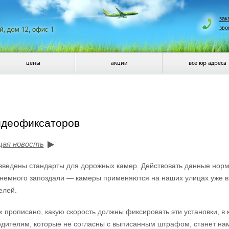
зак
зво
цены
акции
все юр адреса
идеофиксаторов
щая новость
введены стандарты для дорожных камер. Действовать данные нормы 
немного запоздали — камеры применяются на наших улицах уже в 
елей.
х прописано, какую скорость должны фиксировать эти установки, в
дителям, которые не согласны с выписанным штрафом, станет нам