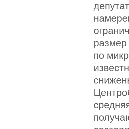
депута
намере
ограни
размер
по микр
известн
снижен
Центро
средняя
получа