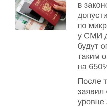
в закон
допуст
по мик
у СМИ 
будут 
таким о
на 650
После т
заявил
уровне