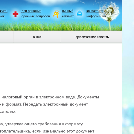
азать
для решения
личный
контактная
нок
срочных вопросов
кабинет
информация
о нас
юридические аспекты
 налоговый орган в электронном виде. Документы
р и формат. Передать электронный документ
сителях.
за, утверждающего требования к формату
гоплательщика, если изначально этот документ