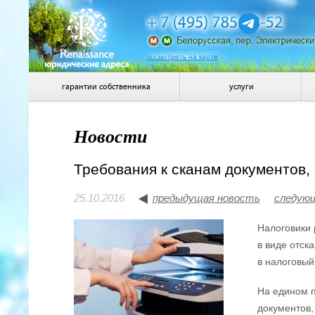
посмотреть на карте
гарантии собственника
услуги
Новости
Требования к сканам документов
25.10.2016
предыдущая новость
следую
Налоговики 
в виде отск
в налоговый
На едином п
документов,