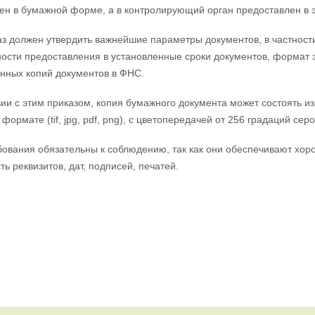
ен в бумажной форме, а в контролирующий орган предоставлен в 
з должен утвердить важнейшие параметры документов, в частнос
ости предоставления в установленные сроки документов, формат 
нных копий документов в ФНС.
вии с этим приказом, копия бумажного документа может состоять и
ормате (tif, jpg, pdf, png), с цветопередачей от 256 градаций серо
ования обязательны к соблюдению, так как они обеспечивают хор
ь реквизитов, дат, подписей, печатей.