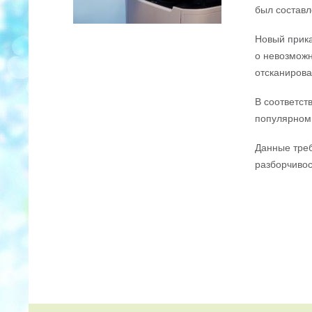
был составл
Новый прика
о невозможн
отсканирова
В соответст
популярном ф
Данные треб
разборчивост