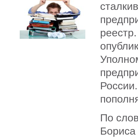
сталки
предпри
реестр.
опублик
Уполно
предпр
России.
пополня
По сло
Бориса 