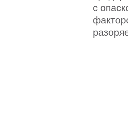
с опаск
факторо
разоряе