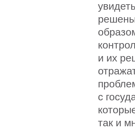
увидеть
решены,
образо
контро
и их ре
отражат
пробле
с госуд
которы
так и м