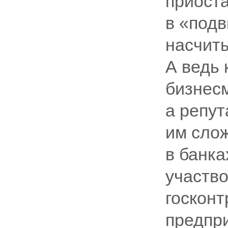
приоста
в «под
насчиты
А ведь 
бизнесм
а репут
им сло
в банка
участво
госконт
предпри