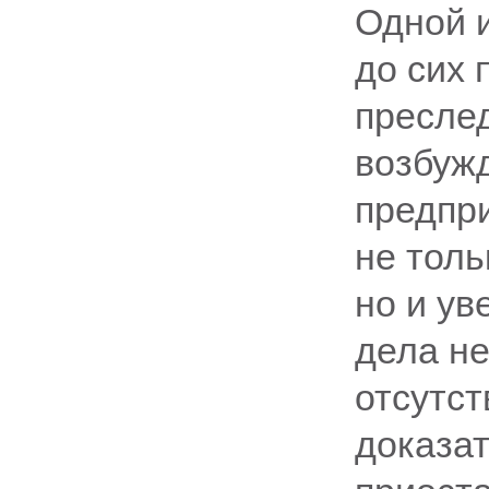
Одной 
до сих 
пресле
возбуж
предпр
не толь
но и ув
дела н
отсутст
доказат