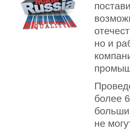
постави
возмож
отечест
но и ра
компан
промыш
Провед
более 6
большин
не могу