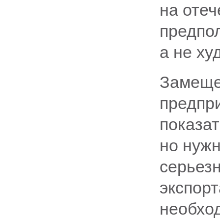
на оте
предпол
а не ху
Замеще
предпр
показат
но нужн
серьез
экспорт
необхо