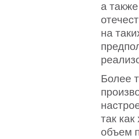
а такж
отечест
на таки
предпо
реализо
Более т
произв
настро
так как
объем п