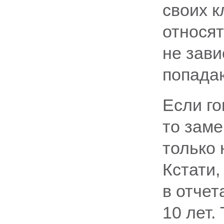
своих к
относят
не зави
попада
Если го
то зам
только 
Кстати,
в отчет
10 лет.