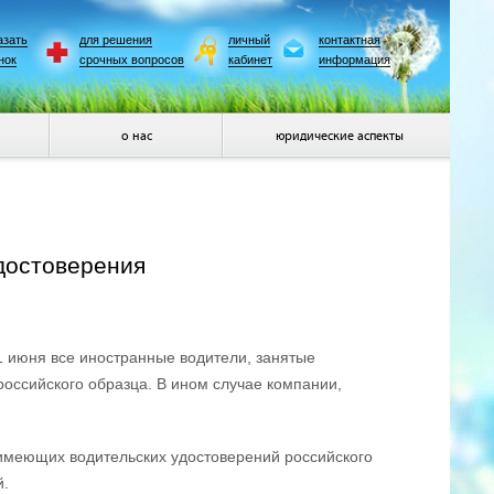
азать
для решения
личный
контактная
нок
срочных вопросов
кабинет
информация
о нас
юридические аспекты
достоверения
1 июня все иностранные водители, занятые
оссийского образца. В ином случае компании,
имеющих водительских удостоверений российского
й.