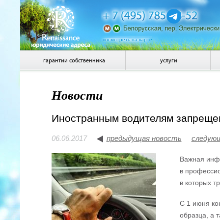
посмотреть на карте
гарантии собственника
услуги
Новости
Иностранным водителям запрещен
06.06.2017
предыдущая новость
следую
Важная инфо
в профессио
в которых т
С 1 июня ко
образца, а 