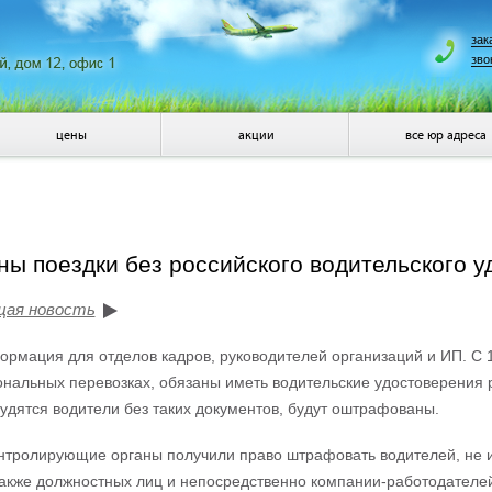
зак
зво
цены
акции
все юр адреса
ы поездки без российского водительского у
щая новость
рмация для отделов кадров, руководителей организаций и ИП. С 
нальных перевозках, обязаны иметь водительские удостоверения р
рудятся водители без таких документов, будут оштрафованы.
нтролирующие органы получили право штрафовать водителей, не 
также должностных лиц и непосредственно компании-работодателе