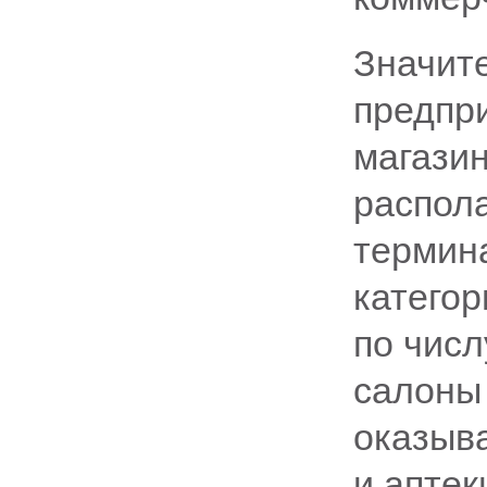
Значите
предпр
магазин
распол
термина
категор
по чис
салоны
оказыв
и аптек