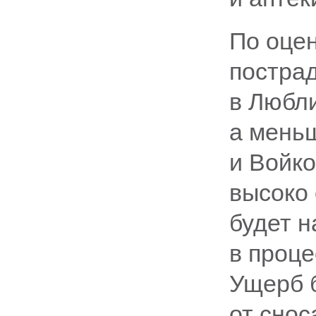
По оцен
постра
в Любли
а мень
и Войко
высоко
будет 
в проце
Ущерб 
от снос