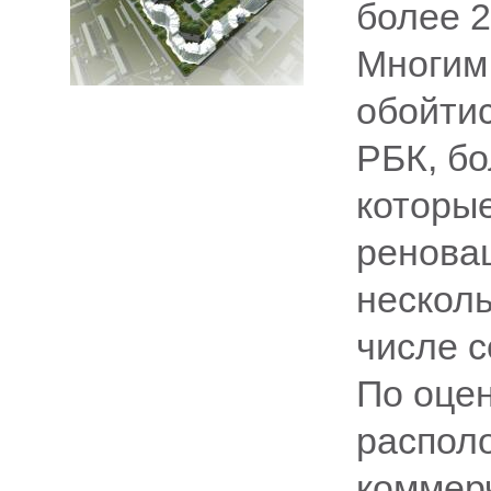
более 2
Многим 
обойтис
РБК, бо
которые
ренова
несколь
числе с
По оцен
распол
коммер