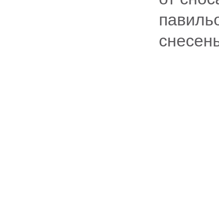
павиль
снесены