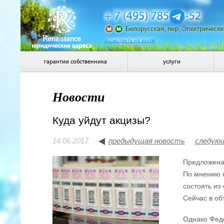
посмотреть на карте
гарантии собственника
услуги
Новости
Куда уйдут акцизы?
14.06.2017
предыдущая новость
следую
Предложена 
По мнению с
состоять из
Сейчас в об
Однако Феде