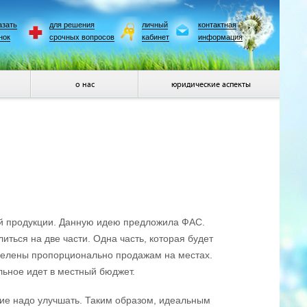
азать
для решения
личный
контактная
нок
срочных вопросов
кабинет
информация
о нас
юридические аспекты
й продукции. Данную идею предложила ФАС.
ться на две части. Одна часть, которая будет
ределены пропорционально продажам на местах.
льное идет в местный бюджет.
ие надо улучшать. Таким образом, идеальным