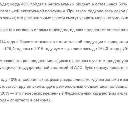
удет, когда 40% пойдет в региональный бюджет, а оставшиеся 60% 
легальной алкогольной продукции. При таком подходе весь доход (а
то значит, что региональные власти смогут усилить меры по умень
звития согласно с таким подходом, однако предлагает определит
014 года в бюджет от акцизов с алкогольной продукции с содержан
 — 128,4, однако в 2016 году суммы увеличились до 164,3 млрд руб
мечают, что распределение акцизов в регионы с учетом продаж у
ующихся государственной системой ЕГАИС, будет стимулировать р
году 40% от собранных акцизов разделялись между регионами в за
ьзоваться другая схема, где в региональный бюджет шла половина
и 20% — это перераспределенные Федеральным казачеством акциз
даж спиртного в регионах.