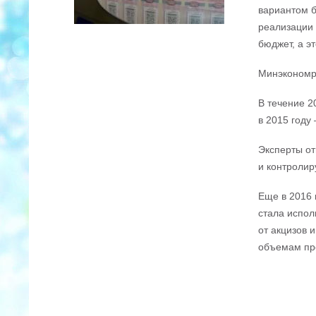
вариантом б
реализации 
бюджет, а э
Минэкономра
В течение 2
в 2015 году
Эксперты от
и контролир
Еще в 2016 
стала испол
от акцизов 
объемам про