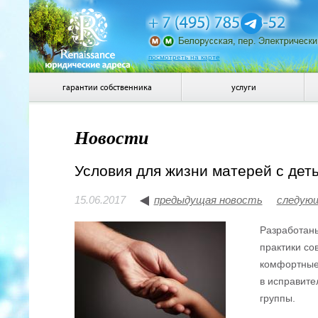
посмотреть на карте
гарантии собственника
услуги
Новости
Условия для жизни матерей с дет
15.06.2017
предыдущая новость
следую
Разработаны
практики со
комфортные 
в исправите
группы.