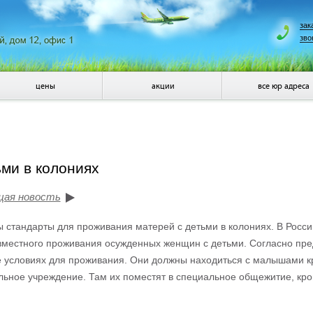
зак
зво
цены
акции
все юр адреса
ьми в колониях
щая новость
 стандарты для проживания матерей с детьми в колониях. В Росс
вместного проживания осужденных женщин с детьми. Согласно пр
условиях для проживания. Они должны находиться с малышами кр
льное учреждение. Там их поместят в специальное общежитие, кро