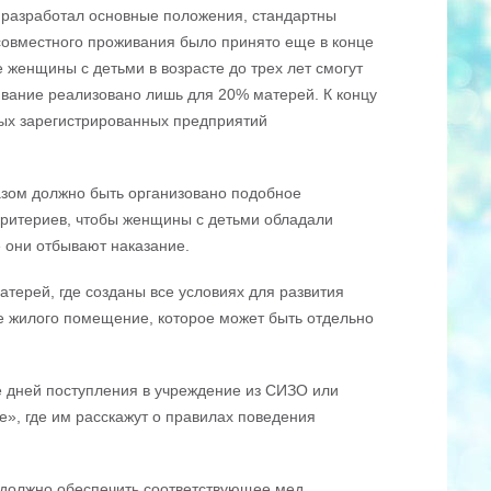
 разработал основные положения, стандартны
 совместного проживания было принято еще в конце
е женщины с детьми в возрасте до трех лет смогут
вание реализовано лишь для 20% матерей. К концу
ных зарегистрированных предприятий
разом должно быть организовано подобное
критериев, чтобы женщины с детьми обладали
е они отбывают наказание.
терей, где созданы все условиях для развития
ие жилого помещение, которое может быть отдельно
е дней поступления в учреждение из СИЗО или
е», где им расскажут о правилах поведения
о должно обеспечить соответствующее мед.