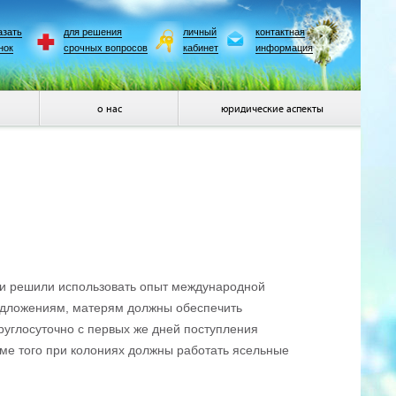
азать
для решения
личный
контактная
нок
срочных вопросов
кабинет
информация
о нас
юридические аспекты
ии решили использовать опыт международной
едложениям, матерям должны обеспечить
углосуточно с первых же дней поступления
ме того при колониях должны работать ясельные