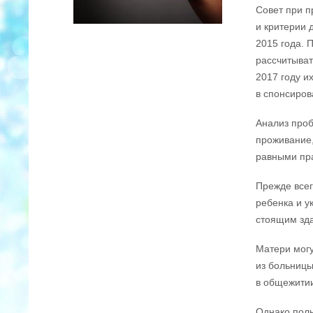
Совет при п
и критерии 
2015 года. 
рассчитыват
2017 году и
в спонсиров
Анализ проб
проживание,
равными пра
Прежде всег
ребенка и у
стоящим зд
Матери могу
из больницы
в общежитии
Однако полн