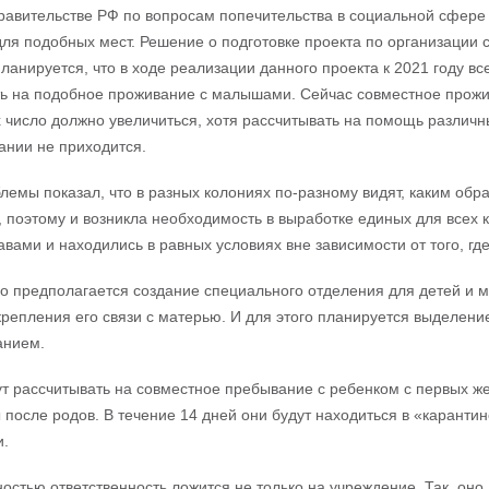
равительстве РФ по вопросам попечительства в социальной сфере
для подобных мест. Решение о подготовке проекта по организации
Планируется, что в ходе реализации данного проекта к 2021 году вс
ь на подобное проживание с малышами. Сейчас совместное прожи
х число должно увеличиться, хотя рассчитывать на помощь различ
ании не приходится.
лемы показал, что в разных колониях по-разному видят, каким об
 поэтому и возникла необходимость в выработке единых для всех 
вами и находились в равных условиях вне зависимости от того, гд
о предполагается создание специального отделения для детей и ма
крепления его связи с матерью. И для этого планируется выделен
анием.
т рассчитывать на совместное пребывание с ребенком с первых ж
 после родов. В течение 14 дней они будут находиться в «карантин
.
остью ответственность ложится не только на учреждение. Так, он