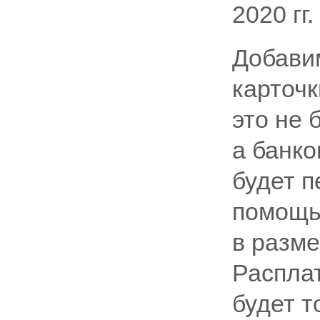
2020 гг.
Добави
карточ
это не 
а банко
будет 
помощь,
в разме
Расплат
будет т