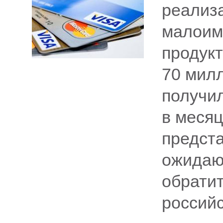
реализ
малоим
продукт
70 милл
получил
в месяц
предст
ожидают
обрати
российс