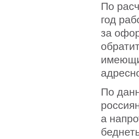
По расч
год ра
за офо
обратит
имеющи
адресн
По дан
россиян
а напр
беднеть