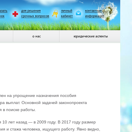
азать
для решения
личный
контактная
нок
срочных вопросов
кабинет
информация
о нас
юридические аспекты
влен на упрощение назначения пособия
ра выплат. Основной задачей законопроекта
 в поиске работы.
0 лет назад — в 2009 году. В 2017 году размер
ия и стажа человека, ищущего работу. Явно видно,