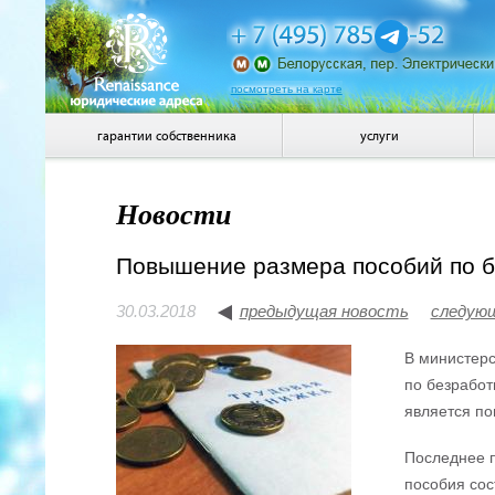
посмотреть на карте
гарантии собственника
услуги
Новости
Повышение размера пособий по 
30.03.2018
предыдущая новость
следую
В министерс
по безработ
является по
Последнее п
пособия сос