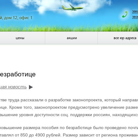
зак
зво
цены
акции
все юр адреса
безработице
щая новость
тве труда рассказали о разработке законопроекта, который напра
ице. Кроме того, законопроектом предусмотрено увеличение разме
вышение уровня доступности соц. поддержки россиян, находящихся
овышение размера пособия по безработице было проведено почти 1
тавлял от 850 до 4900 рублей. Размер зависит от региона проживан