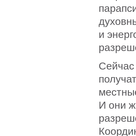
парапси
духовн
и энерг
разреше
Сейчас
получат
местные
И они 
разреш
Коорди