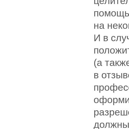
целител
помощь
на неко
И в слу
положи
(а такж
в отзыв
профес
оформи
разреш
должны