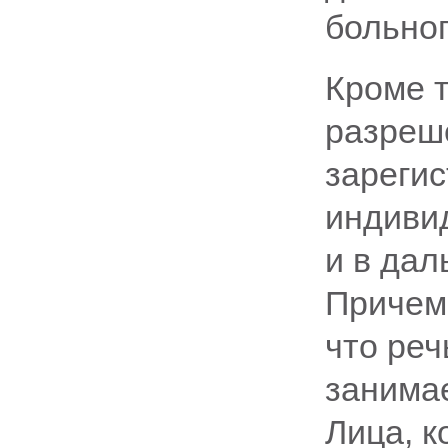
больног
Кроме т
разреш
зарегис
индиви
и в дал
Причем
что реч
занима
Лица, к