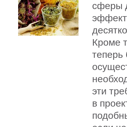
сферы 
эффект
десятк
Кроме т
теперь 
осущес
необход
эти тре
в прое
подобны