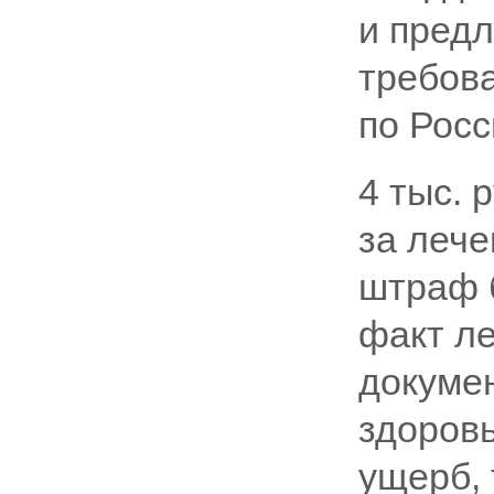
и предл
требова
по Росс
4 тыс. 
за лече
штраф 
факт л
докумен
здоров
ущерб, 