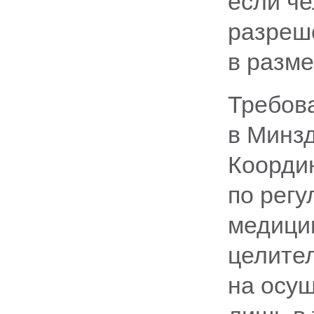
если че
разреше
в разме
Требов
в Минз
Коорди
по рег
медици
целите
на осу