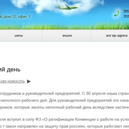
зак
зво
цены
акции
все юр адреса
ий день
щая новость
трудников и руководителей предприятий. С 30 апреля наша стран
 неполного рабочего дня. Для руководителей предприятий это озна
дников, которые заняты неполный рабочий день вследствие частич
еля вступит в силу ФЗ «О ратификации Конвенции о работе на усл
о т закон направлен на защиту прав россиян, которые работают не