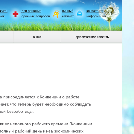
азать
для решения
личный
контактная
нок
срочных вопросов
кабинет
информация
о нас
юридические аспекты
а присоединяется к Конвенции о работе
чает, что теперь будет необходимо соблюдать
ной безработицы.
овиях неполного рабочего времени (Конвенции
полный рабочий день из-за экономических