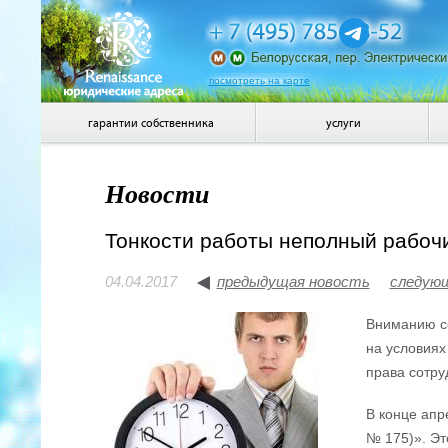
посмотреть на карте
гарантии собственника
услуги
Новости
Тонкости работы неполный рабоч
04.04.2017
предыдущая новость
следую
Вниманию со
на условиях
права сотру
В конце апр
№ 175)». Эт