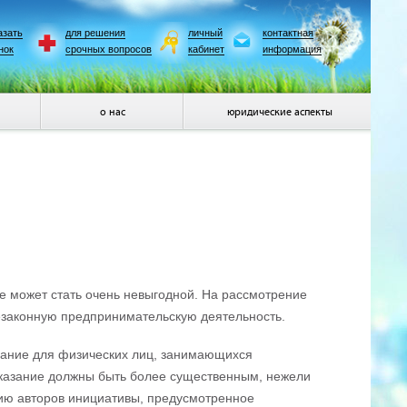
азать
для решения
личный
контактная
нок
срочных вопросов
кабинет
информация
о нас
юридические аспекты
е может стать очень невыгодной. На рассмотрение
езаконную предпринимательскую деятельность.
азание для физических лиц, занимающихся
аказание должны быть более существенным, нежели
нию авторов инициативы, предусмотренное