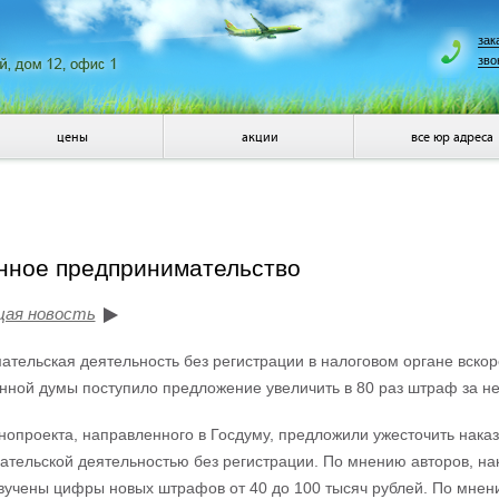
зак
зво
цены
акции
все юр адреса
онное предпринимательство
щая новость
тельская деятельность без регистрации в налоговом органе вскор
нной думы поступило предложение увеличить в 80 раз штраф за н
нопроекта, направленного в Госдуму, предложили ужесточить нак
тельской деятельностью без регистрации. По мнению авторов, н
звучены цифры новых штрафов от 40 до 100 тысяч рублей. По мне