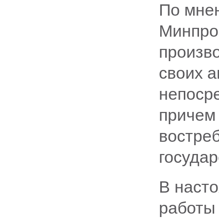
По мне
Минпро
произво
своих 
непоср
причем 
востре
государ
В наст
работы