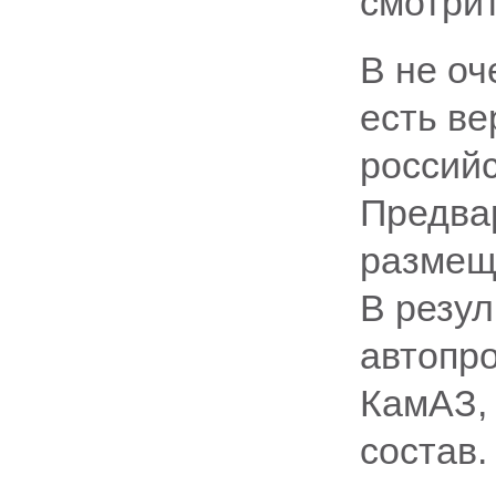
смотрит
В не оч
есть ве
российс
Предва
размещ
В резул
автопро
КамАЗ, 
состав.