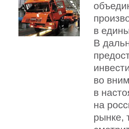
объеди
произв
в едины
В даль
предос
инвести
во вни
в наст
на рос
рынке, 