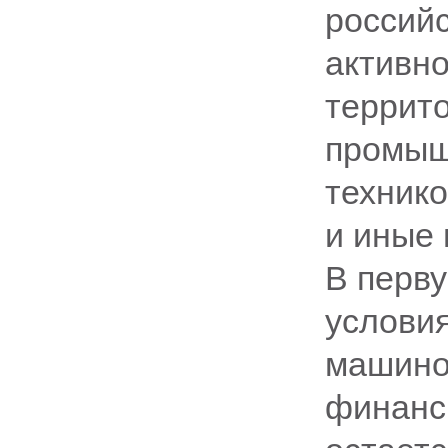
россий
активно
террито
промыш
техник
и иные 
В перву
условия
машино
финанс