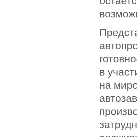
остаетс
возмож
Предст
автопр
готовно
в участ
на мир
автоза
произво
затрудн