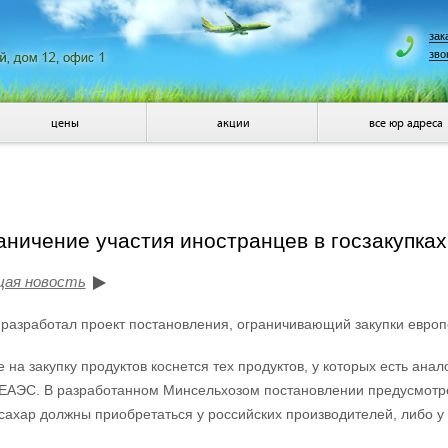
зак
зво
цены
акции
все юр адреса
аничение участия иностранцев в госзакупках
щая новость
разработал проект постановления, ограничивающий закупки европе
 на закупку продуктов коснется тех продуктов, у которых есть анал
ЕАЭС. В разработанном Минсельхозом постановлении предусмотрено
 сахар должны приобретаться у российских производителей, либо у