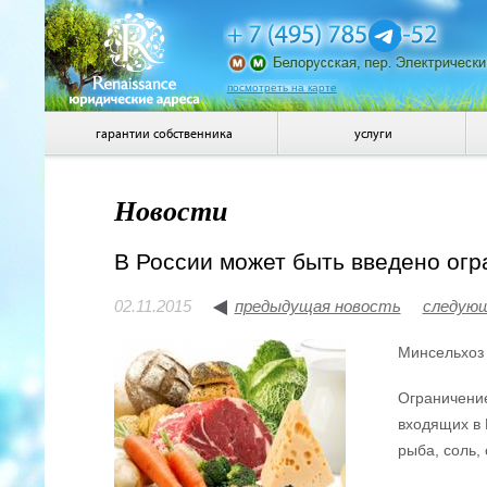
посмотреть на карте
гарантии собственника
услуги
Новости
В России может быть введено огр
02.11.2015
предыдущая новость
следую
Минсельхоз 
Ограничение
входящих в 
рыба, соль,