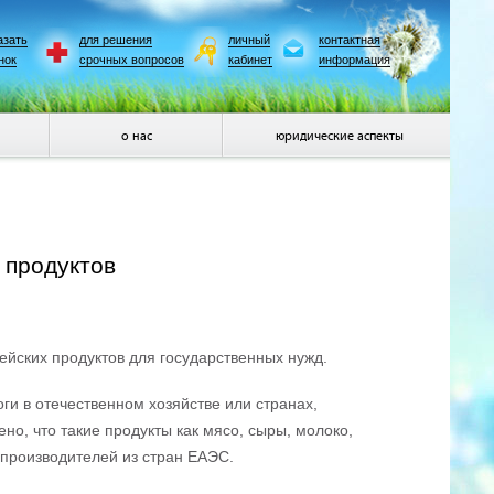
азать
для решения
личный
контактная
нок
срочных вопросов
кабинет
информация
о нас
юридические аспекты
 продуктов
йских продуктов для государственных нужд.
оги в отечественном хозяйстве или странах,
, что такие продукты как мясо, сыры, молоко,
 производителей из стран ЕАЭС.