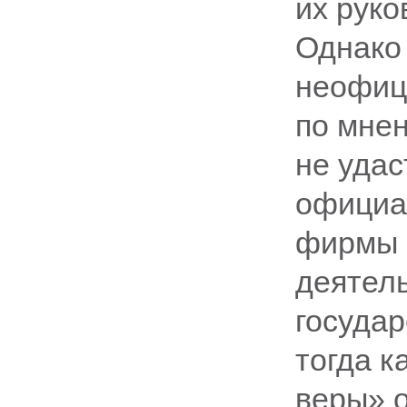
их руко
Однако
неофиц
по мнен
не удас
официа
фирмы 
деятель
государ
тогда к
веры» о