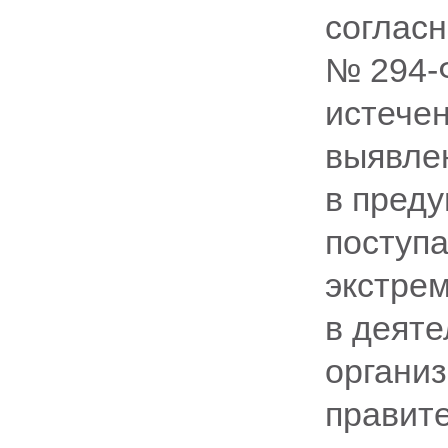
согласн
№ 294-Ф
истечен
выявле
в пред
поступ
экстре
в деяте
организ
правит