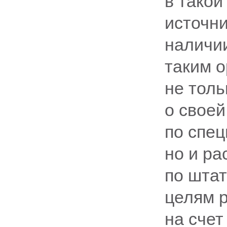
в такой
источн
наличи
таким 
не толь
о своей
по спе
но и ра
по штат
целям 
на счет