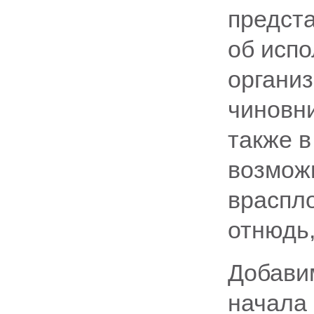
предста
об исп
организ
чиновн
также в
возможн
враспл
отнюдь,
Добави
начала