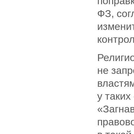
поправк
ФЗ, сог
измени
контрол
Религи
не запр
властям
у таких
«Загна
правово