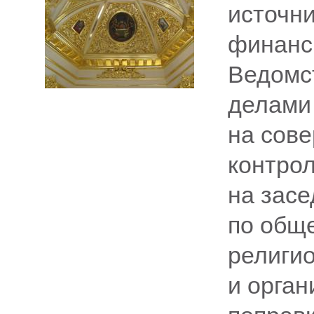
источни
финанс
Ведомс
делами
на сов
контрол
на засе
по общ
религи
и орга