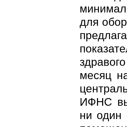
минимал
для обор
предла
показа
здраво
месяц н
централ
ИФНС вы
ни один