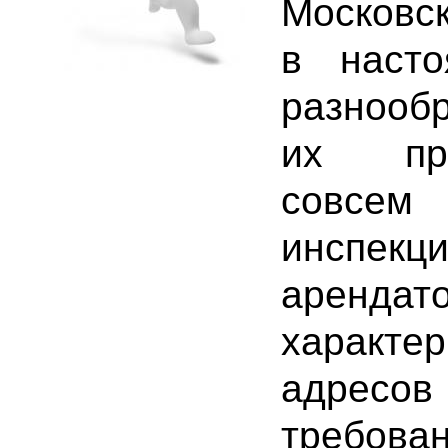
Московс
в наст
разнообр
их пре
совсем
инспе
арендат
характе
адресов
требова