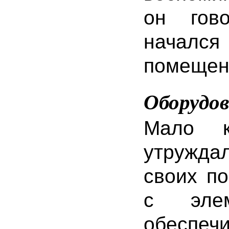
он гов
началс
помещени
Оборудо
Мало к
утружда
своих п
с элем
обеспе