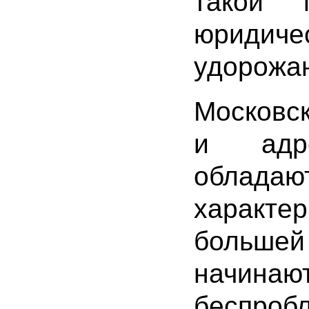
такой 
юридиче
удорожа
Московс
и адре
обла
характе
больше
начинаю
беспроб