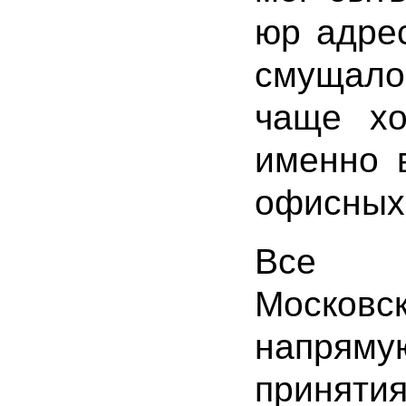
юр адрес
смущало
чаще хо
именно 
офисных
Все э
Московс
напряму
приняти