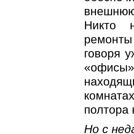
внешню
Никто 
ремонты 
говоря у
«офисы»
находя
комнат
полтора 
Но с нед