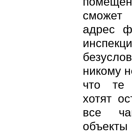
помещен
сможет 
адрес ф
инспе
безуслов
никому н
что те 
хотят ос
все ча
объекты