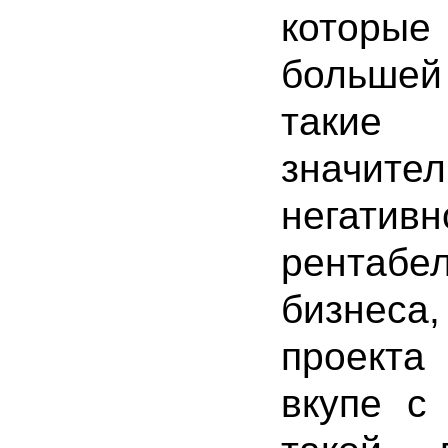
которы
больше
такие
значите
негати
рентабе
бизнеса
проекта
вкупе с