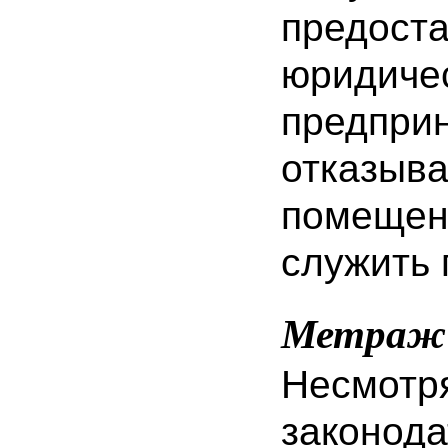
пред
юридич
предп
отказыв
помещен
служить
Метраж
Несм
законод