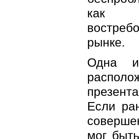
как 
востре
рынке.
Одна и
распо
презента
Если ра
соверше
мог быть