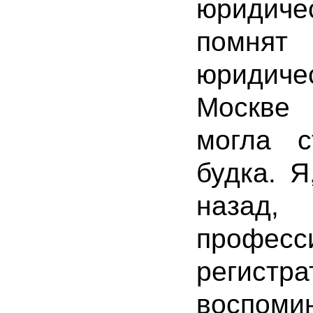
юридиче
помнят
юридиче
Москве
могла с
будка. Я
наз
профес
регис
воспоми