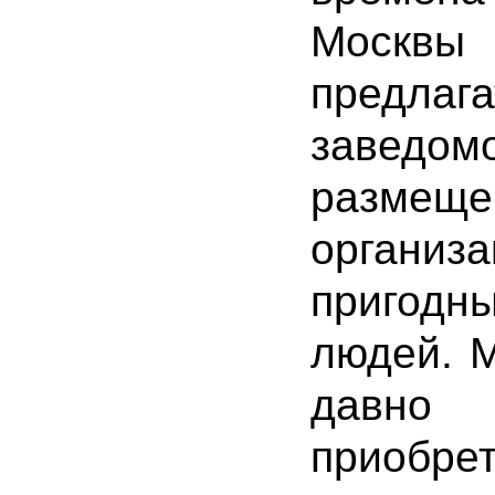
Москв
предлаг
заведо
размеще
организа
пригодн
людей. М
давно
приобре