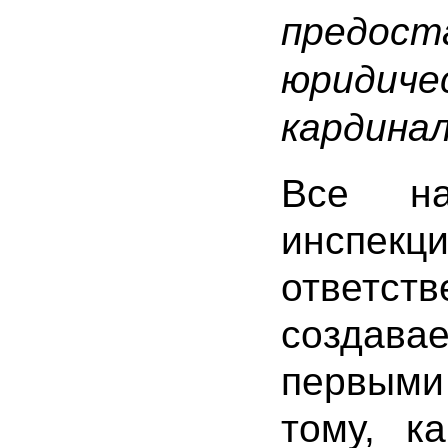
предос
юридич
кардина
Все на
инспекц
ответс
созда
первыми
тому, к