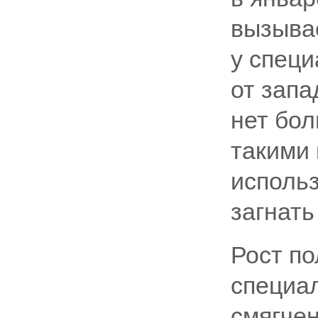
вызыва
у специ
от запа
нет бо
такими
использ
загнать
Рост по
специа
смягче