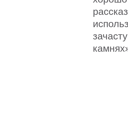
расска
использ
зачаст
камнях»