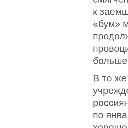
к заемщ
«бум» 
продол
провоц
большег
В то же
учрежд
россиян
по янва
хорошо 