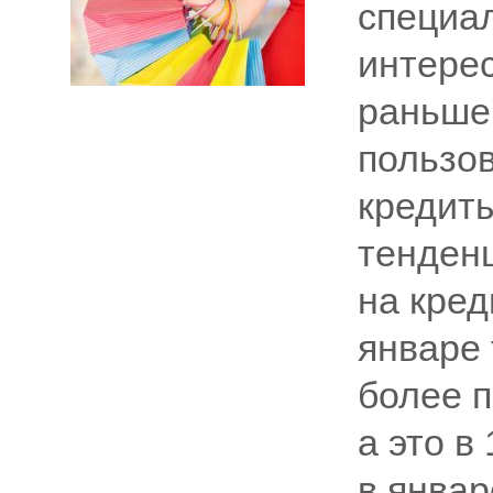
специа
интере
раньше
пользо
кредиты
тенденц
на кред
январе 
более п
а это в
в январ