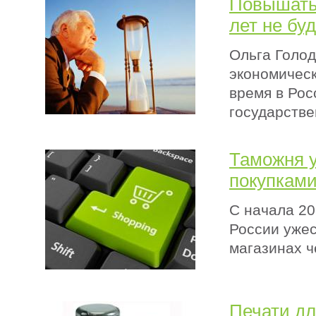
Повышать
лет не бу
Ольга Голод
экономическ
время в Рос
государств
Таможня у
покупкам
С начала 2
России ужес
магазинах ч
Печати дл