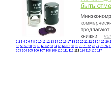
быть отм
Минэкономра
коммерчески
предлагают 
чи
книжки.
1
2
3
4
5
6
7
8
9
10
11
12
13
14
15
16
17
18
19
20
21
22
23
24
25
26
55
56
57
58
59
60
61
62
63
64
65
66
67
68
69
70
71
72
73
74
75
76
7
103
104
105
106
107
108
109
110
111
112
113
114
115
116
117