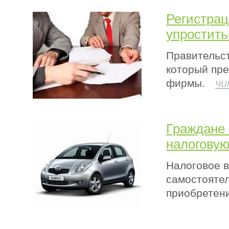
Регистра
упростить
Правительст
который пр
чи
фирмы.
Граждане 
налоговую
Налоговое в
самостоятел
приобретен