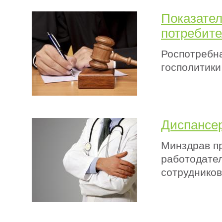
Показате
потребит
Роспотребн
госполитики
Диспансер
Минздрав пр
работодате
сотрудников