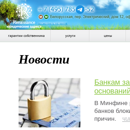
посмотреть на карте
гарантии собственника
услуги
цены
Новости
Банкам за
основани
В Минфине 
банков блок
чи
причин.