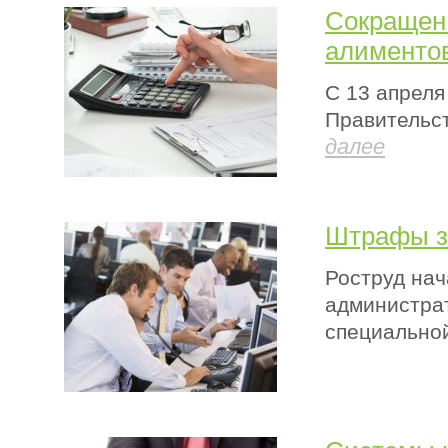
Сокращен 
алименто
С 13 апреля
Правительст
далее
Штрафы з
Роструд нач
администрат
специальной