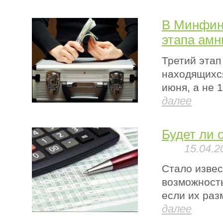
В Минфине
этапа амн
Третий этап
находящихся
июня, а не 
далее
Будет ли
15.04.2
Стало извес
возможност
если их ра
далее