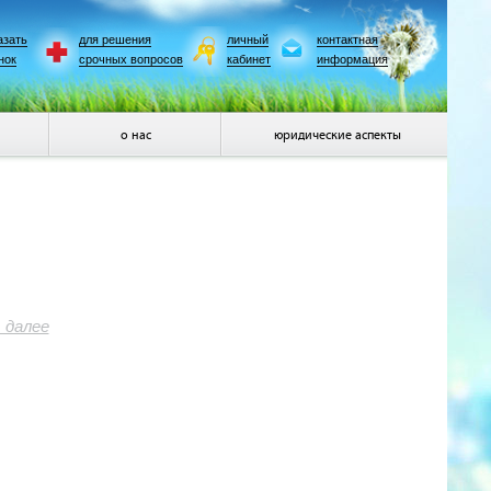
азать
для решения
личный
контактная
нок
срочных вопросов
кабинет
информация
о нас
юридические аспекты
 далее