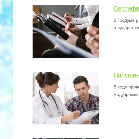
Сертифи
В Госдуме р
государстве
Нарушен
В ходе пров
медучрежде