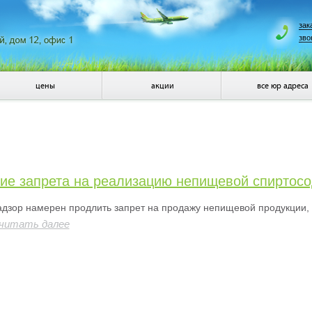
зак
зво
цены
акции
все юр адреса
ие запрета на реализацию непищевой спиртос
дзор намерен продлить запрет на продажу непищевой продукции,
читать далее