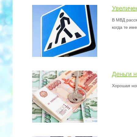
Увеличе
В МВД рассм
когда те им
Деньги н
Хорошая нов