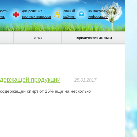
азать
для решения
личный
контактная
нок
срочных вопросов
кабинет
информация
о нас
юридические аспекты
одержащей продукции
25.01.2017
 содержащей спирт от 25% еще на несколько