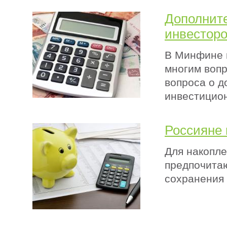
Дополнит
инвестор
В Минфине 
многим вопр
вопроса о д
инвестицион
Россияне
Для накопл
предпочитаю
сохранения 