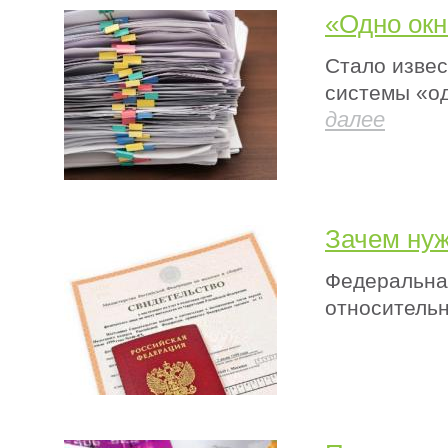
«Одно окн
Стало извес
системы «од
далее
Зачем ну
Федеральна
относительн