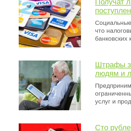
Получат л
поступлен
Социальные 
что налогов
банковских 
Штрафы за
людям и 
Предпринима
ограниченн
услуг и про
Сто рубле