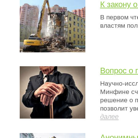
К закону 
В первом чт
властям пол
Вопрос о 
Научно-исс
Минфине счи
решение о п
позволит ув
далее
Анонимны