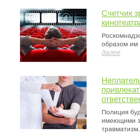
Счетчик з
кинотеатр
Роскомнадзо
образом им 
далее
Неплатель
привлекат
ответстве
Полиция буд
имеющими з
травматизм.