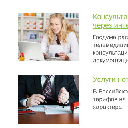
Консульта
через инт
Госдума рас
телемедицин
консультац
документац
Услуги но
В Российско
тарифов на 
характера.