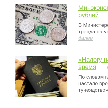
Минэконом
рублей
В Министерс
тренда на у
далее
«Налогу н
время
По словам г
настало вре
тунеядство»