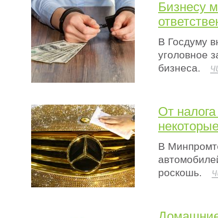
Бизнесу м
ответстве
В Госдуму 
уголовное з
ч
бизнеса.
От налога
некоторы
В Минпромт
автомобилей
ч
роскошь.
Домашние 