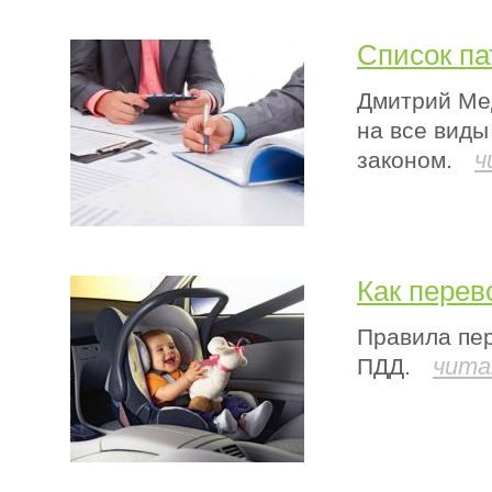
Список па
Дмитрий Ме
на все виды
ч
законом.
Как перев
Правила пер
чита
ПДД.