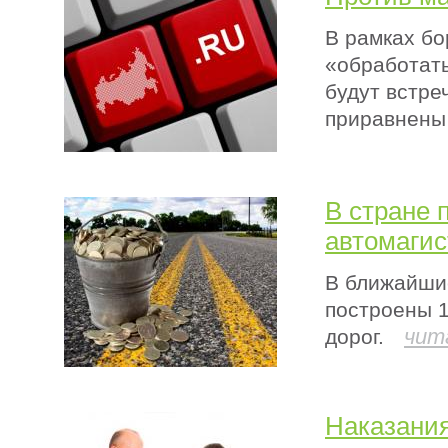
В рамках бо
«обработать
будут встре
приравнены 
В стране 
автомаги
В ближайшие
построены 1
чит
дорог.
Наказания