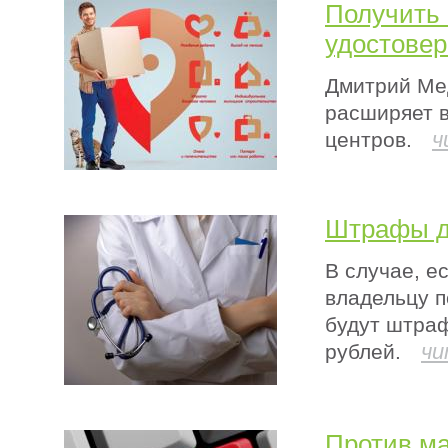
Получить 
удостове
Дмитрий Ме
расширяет 
ч
центров.
Штрафы д
В случае, е
владельцу п
будут штраф
чи
рублей.
Против ма