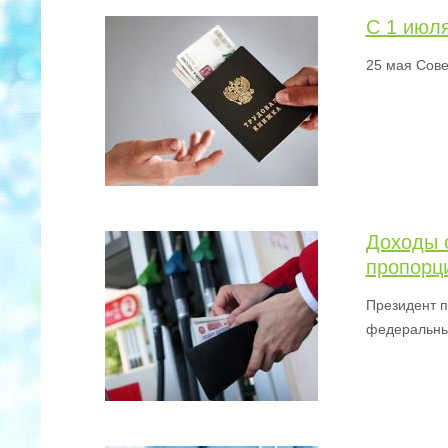
С 1 июл
25 мая Сове
Доходы 
пропорц
Президент п
федеральны