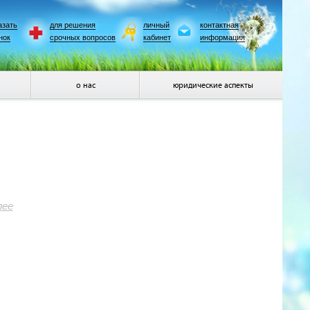
азать
для решения
личный
контактная
нок
срочных вопросов
кабинет
информация
о нас
юридические аспекты
лее