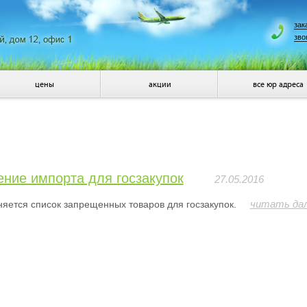
зак
зво
цены
акции
все юр адреса
ние импорта для госзакупок
27.05.2016
читать да
яется список запрещенных товаров для госзакупок.