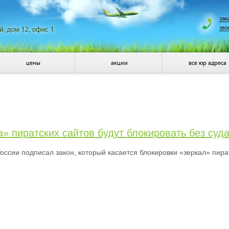
зак
зво
цены
акции
все юр адреса
» пиратских сайтов будут блокировать без суд
оссии подписал закон, который касается блокировки «зеркал» пират