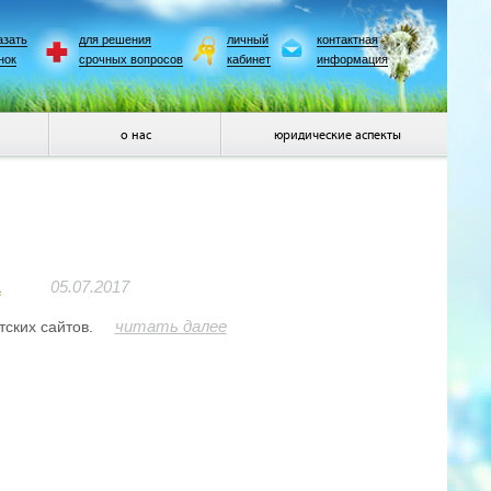
азать
для решения
личный
контактная
нок
срочных вопросов
кабинет
информация
о нас
юридические аспекты
а
05.07.2017
читать далее
ских сайтов.