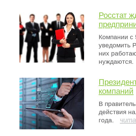
Росстат ж
предприн
Компании с 
уведомить Р
них работаю
нуждаются.
Президент
компаний
В правител
действия на
чита
года.