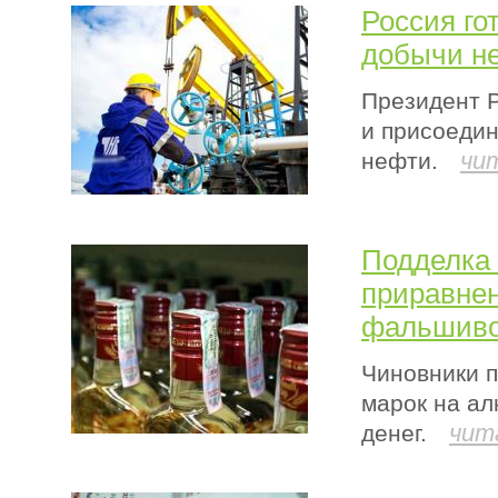
Россия го
добычи н
Президент Р
и присоедин
чи
нефти.
Подделка 
приравнен
фальшиво
Чиновники п
марок на ал
чит
денег.