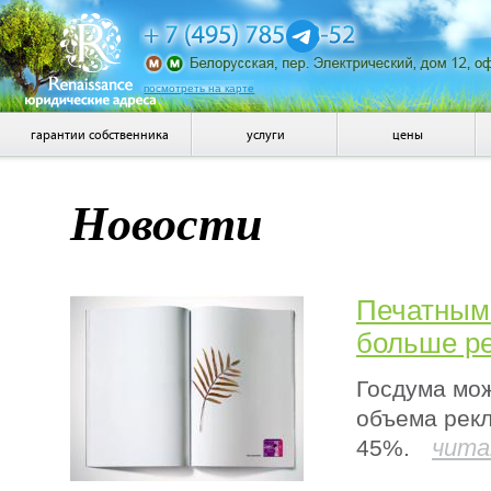
посмотреть на карте
гарантии собственника
услуги
цены
Новости
Печатным
больше р
Госдума мо
объема рек
чита
45%.