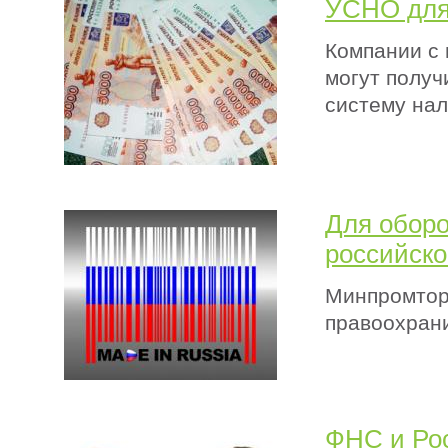
УСНО для
Компании с 
могут полу
систему на
Для оборо
российско
Минпромторг
правоохран
ФНС и Рос