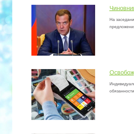
Чиновни
На заседани
предложения
Освобож
Индивидуал
обязанности