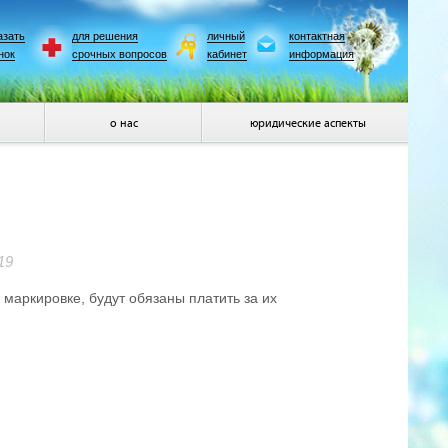
азать
для решения
личный
контактная
нок
срочных вопросов
кабинет
информация
о нас
юридические аспекты
19
маркировке, будут обязаны платить за их