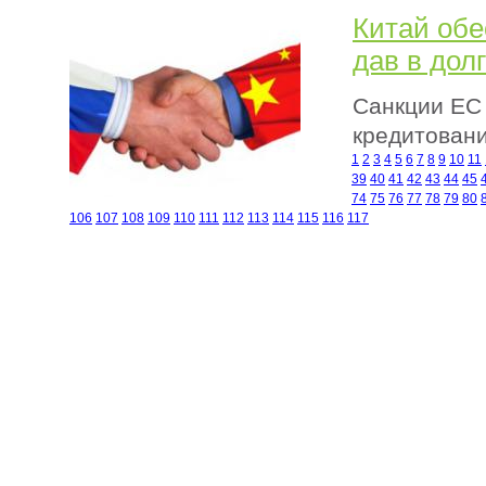
Китай обе
дав в дол
Санкции ЕС 
кредитовани
1
2
3
4
5
6
7
8
9
10
11
39
40
41
42
43
44
45
74
75
76
77
78
79
80
106
107
108
109
110
111
112
113
114
115
116
117