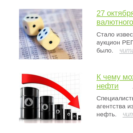
27 октябр
валютног
Стало извес
аукцион РЕП
чит
было.
К чему м
нефти
Специалист
агентства и
чи
нефть.