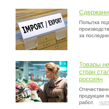
Сдержанн
Попытка под
производств
за последни
Товары не
стран ста
россиян
Отечественн
продукции 
чит
работ.