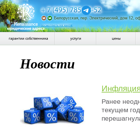
посмотреть на карте
гарантии собственника
услуги
цены
Новости
Инфляция
Ранее неодн
текущем год
перешагнула