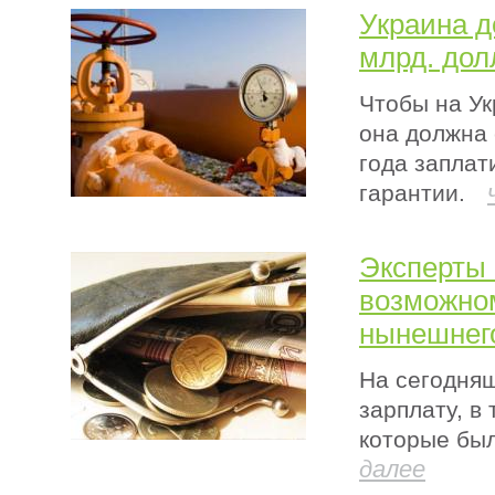
Украина д
млрд. дол
Чтобы на Ук
она должна 
года заплат
гарантии.
Эксперты 
возможном
нынешнего
На сегодняш
зарплату, в
которые был
далее