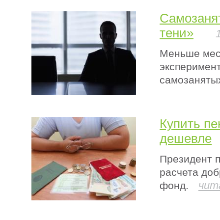
Самозанят
тени»
Меньше мес
эксперимент
самозаняты
Купить пе
дешевле
Президент п
расчета до
чит
фонд.