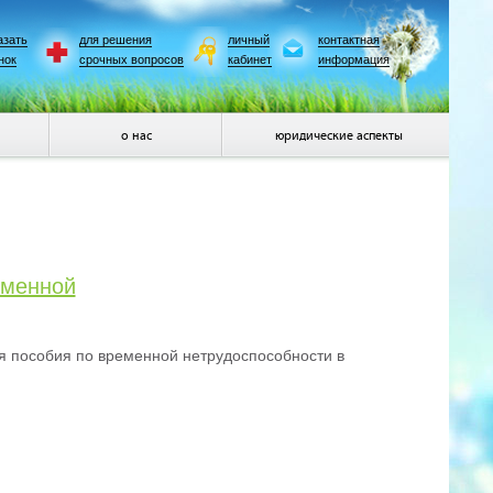
азать
для решения
личный
контактная
нок
срочных вопросов
кабинет
информация
о нас
юридические аспекты
еменной
ия пособия по временной нетрудоспособности в