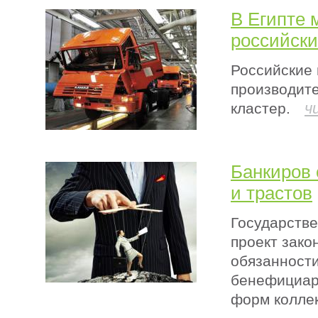
В Египте 
российск
Российские
производит
ч
кластер.
Банкиров 
и трастов
Государств
проект зак
обязанност
бенефициара
форм коллек