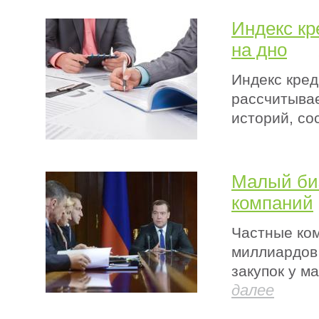
Индекс кр
на дно
Индекс кред
рассчитыва
историй, со
Малый биз
компаний
Частные ком
миллиардов 
закупок у м
далее