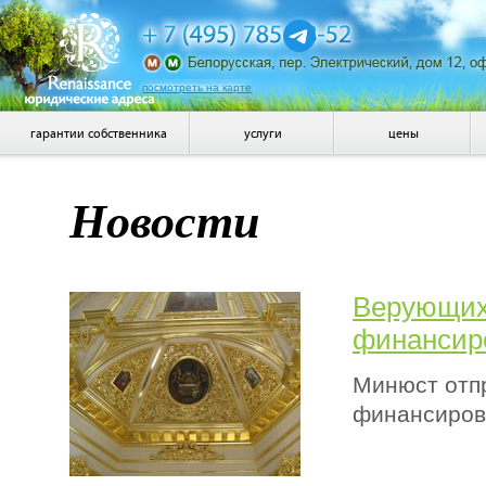
посмотреть на карте
гарантии собственника
услуги
цены
Новости
Верующих 
финансир
Минюст отпр
финансиров