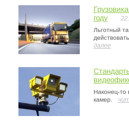
Грузовика
году
22
Льготный та
действовать
далее
Стандарты
видеофик
Наконец-то
чит
камер.