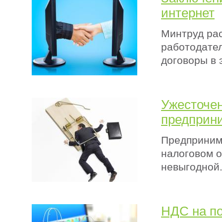
интернет
Минтруд рас
работодател
договоры в 
Ужесточен
предприн
Предпринима
налоговом о
невыгодной
НДС на по