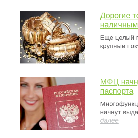
Дорогие т
наличными
Еще целый г
крупные пок
МФЦ начн
паспорта
Многофункц
начнут выда
далее