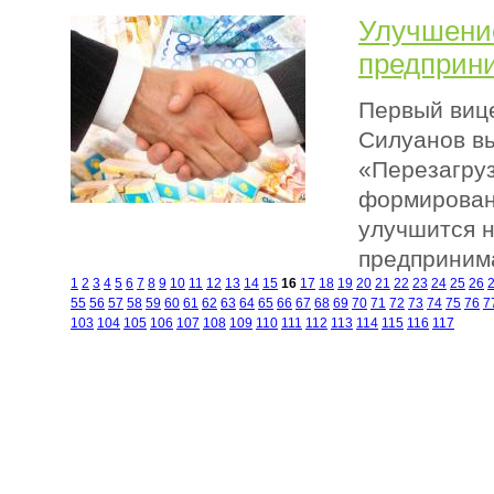
Улучшени
предприн
Первый виц
Силуанов в
«Перезагруз
формировани
улучшится н
предприним
1
2
3
4
5
6
7
8
9
10
11
12
13
14
15
16
17
18
19
20
21
22
23
24
25
26
55
56
57
58
59
60
61
62
63
64
65
66
67
68
69
70
71
72
73
74
75
76
7
103
104
105
106
107
108
109
110
111
112
113
114
115
116
117