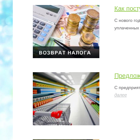
Как пос
С нового го
уплаченных 
Предлож
С предприят
далее