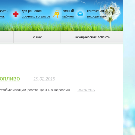
азать
для решения
личный
контактная
нок
срочных вопросов
кабинет
информация
о нас
юридические аспекты
топливо
19.02.2019
читать
табилизации роста цен на керосин.