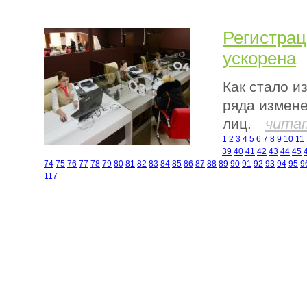
Регистрац
ускорена
Как стало и
ряда измене
чита
лиц.
1
2
3
4
5
6
7
8
9
10
11
39
40
41
42
43
44
45
74
75
76
77
78
79
80
81
82
83
84
85
86
87
88
89
90
91
92
93
94
95
9
117