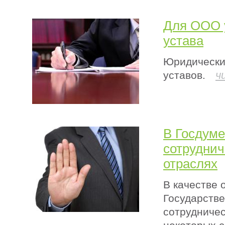
Для ООО у
устава
Юридически
ч
уставов.
В Госдуме
сотруднич
отраслях
В качестве 
Государстве
сотрудничес