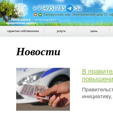
посмотреть на карте
гарантии собственника
услуги
цены
Новости
В правите
повышени
Правительс
инициативу,