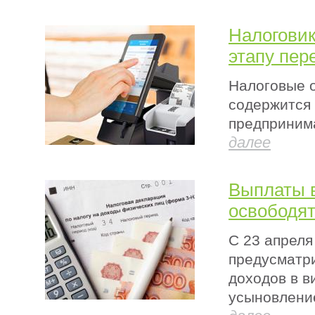
Налоговик
этапу пер
Налоговые о
содержится
предпринима
далее
Выплаты в
освободя
С 23 апреля
предусматр
доходов в в
усыновлени